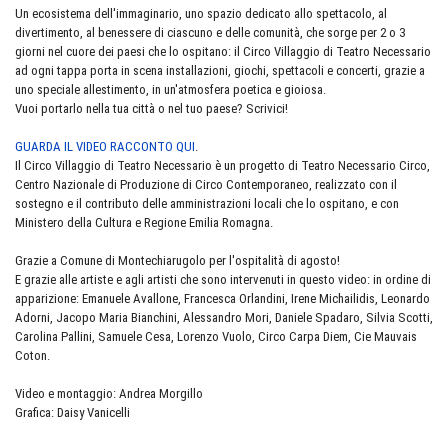
Un ecosistema dell'immaginario, uno spazio dedicato allo spettacolo, al
divertimento, al benessere di ciascuno e delle
comunità, che sorge per 2 o 3
giorni nel cuore dei paesi che lo ospitano: il Circo Villaggio di Teatro Necessario
ad ogni tappa porta in scena installazioni, giochi, spettacoli e concerti, grazie a
uno speciale allestimento, in un'atmosfera poetica e gioiosa.
Vuoi portarlo nella tua città o nel tuo paese? Scrivici!
GUARDA IL VIDEO RACCONTO QUI
.
Il Circo Villaggio di Teatro Necessario è un progetto di Teatro Necessario Circo,
Centro Nazionale di Produzione di Circo Contemporaneo, realizzato con il
sostegno e il contributo delle amministrazioni locali che lo ospitano, e con
Ministero della Cultura e Regione Emilia Romagna.
Grazie a Comune di Montechiarugolo per l'ospitalità di agosto!
E grazie alle artiste e agli artisti che sono intervenuti in questo video: in ordine di
apparizione: Emanuele Avallone, Francesca Orlandini, Irene Michailidis, Leonardo
Adorni, Jacopo Maria Bianchini, Alessandro Mori, Daniele Spadaro, Silvia Scotti,
Carolina Pallini, Samuele Cesa, Lorenzo Vuolo, Circo Carpa Diem, Cie Mauvais
Coton.
Video e montaggio: Andrea Morgillo
Grafica: Daisy Vanicelli