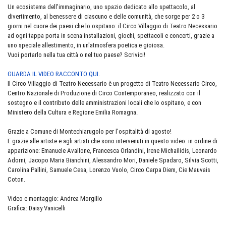
Un ecosistema dell'immaginario, uno spazio dedicato allo spettacolo, al
divertimento, al benessere di ciascuno e delle
comunità, che sorge per 2 o 3
giorni nel cuore dei paesi che lo ospitano: il Circo Villaggio di Teatro Necessario
ad ogni tappa porta in scena installazioni, giochi, spettacoli e concerti, grazie a
uno speciale allestimento, in un'atmosfera poetica e gioiosa.
Vuoi portarlo nella tua città o nel tuo paese? Scrivici!
GUARDA IL VIDEO RACCONTO QUI
.
Il Circo Villaggio di Teatro Necessario è un progetto di Teatro Necessario Circo,
Centro Nazionale di Produzione di Circo Contemporaneo, realizzato con il
sostegno e il contributo delle amministrazioni locali che lo ospitano, e con
Ministero della Cultura e Regione Emilia Romagna.
Grazie a Comune di Montechiarugolo per l'ospitalità di agosto!
E grazie alle artiste e agli artisti che sono intervenuti in questo video: in ordine di
apparizione: Emanuele Avallone, Francesca Orlandini, Irene Michailidis, Leonardo
Adorni, Jacopo Maria Bianchini, Alessandro Mori, Daniele Spadaro, Silvia Scotti,
Carolina Pallini, Samuele Cesa, Lorenzo Vuolo, Circo Carpa Diem, Cie Mauvais
Coton.
Video e montaggio: Andrea Morgillo
Grafica: Daisy Vanicelli