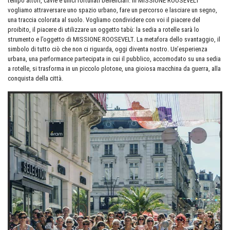
tempo attori, cavie e unici fortunati beneficiari. In MISSIONE ROOSEVELT
vogliamo attraversare uno spazio urbano, fare un percorso e lasciare un segno,
una traccia colorata al suolo. Vogliamo condividere con voi il piacere del
proibito, il piacere di utilizzare un oggetto tabù: la sedia a rotelle sarà lo
strumento e l’oggetto di MISSIONE ROOSEVELT. La metafora dello svantaggio, il
simbolo di tutto ciò che non ci riguarda, oggi diventa nostro. Un’esperienza
urbana, una performance partecipata in cui il pubblico, accomodato su una sedia
a rotelle, si trasforma in un piccolo plotone, una gioiosa macchina da guerra, alla
conquista della città.