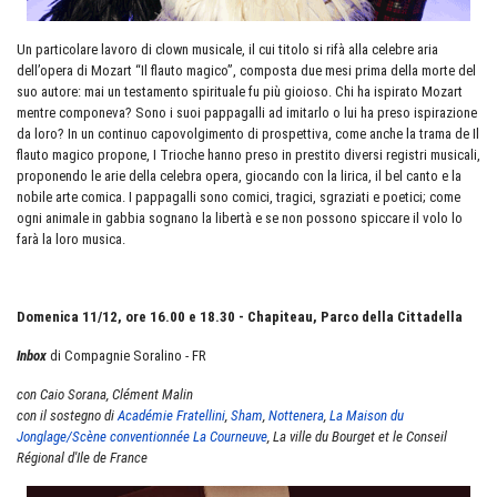
Un particolare lavoro di clown musicale, il cui titolo si rifà alla celebre aria
dell’opera di Mozart “Il flauto magico”, composta due mesi prima della morte del
suo autore: mai un testamento spirituale fu più gioioso. Chi ha ispirato Mozart
mentre componeva? Sono i suoi pappagalli ad imitarlo o lui ha preso ispirazione
da loro? In un continuo capovolgimento di prospettiva, come anche la trama de Il
flauto magico propone, I Trioche hanno preso in prestito diversi registri musicali,
proponendo le arie della celebra opera, giocando con la lirica, il bel canto e la
nobile arte comica. I pappagalli sono comici, tragici, sgraziati e poetici; come
ogni animale in gabbia sognano la libertà e se non possono spiccare il volo lo
farà la loro musica.
Domenica 11/12, ore 16.00 e 18.30 - Chapiteau, Parco della Cittadella
Inbox
di Compagnie Soralino - FR
con Caio Sorana, Clément Malin
con il sostegno di
Académie Fratellini
,
Sham
,
Nottenera
,
La Maison du
Jonglage/Scène conventionnée La Courneuve
, La ville du Bourget et le Conseil
Régional d'Ile de France