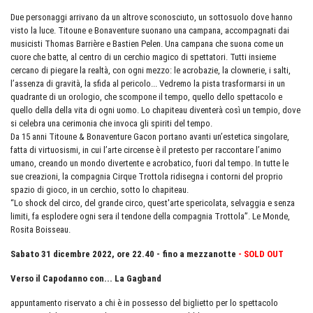
Due personaggi arrivano da un altrove sconosciuto, un sottosuolo dove hanno
visto la luce. Titoune e Bonaventure suonano una campana, accompagnati dai
musicisti Thomas Barrière e Bastien Pelen. Una campana che suona come un
cuore che batte, al centro di un cerchio magico di spettatori. Tutti insieme
cercano di piegare la realtà, con ogni mezzo: le acrobazie, la clownerie, i salti,
l’assenza di gravità, la sfida al pericolo... Vedremo la pista trasformarsi in un
quadrante di un orologio, che scompone il tempo, quello dello spettacolo e
quello della della vita di ogni uomo. Lo chapiteau diventerà così un tempio, dove
si celebra una cerimonia che invoca gli spiriti del tempo.
Da 15 anni Titoune & Bonaventure Gacon portano avanti un’estetica singolare,
fatta di virtuosismi, in cui l’arte circense è il pretesto per raccontare l’animo
umano, creando un mondo divertente e acrobatico, fuori dal tempo. In tutte le
sue creazioni, la compagnia Cirque Trottola ridisegna i contorni del proprio
spazio di gioco, in un cerchio, sotto lo chapiteau.
“Lo shock del circo, del grande circo, quest'arte spericolata, selvaggia e senza
limiti, fa esplodere ogni sera il tendone della compagnia Trottola”. Le Monde,
Rosita Boisseau.
Sabato 31 dicembre 2022, ore 22.40 - fino a mezzanotte
- SOLD OUT
Verso il Capodanno con... La Gagband
appuntamento riservato a chi è in possesso del biglietto per lo spettacolo