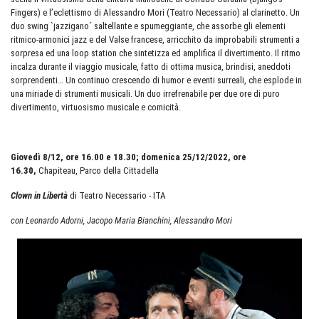
Fingers) e l’eclettismo di Alessandro Mori (Teatro Necessario) al clarinetto. Un
duo swing `jazzigano´ saltellante e spumeggiante, che assorbe gli elementi
ritmico-armonici jazz e del Valse francese, arricchito da improbabili strumenti a
sorpresa ed una loop station che sintetizza ed amplifica il divertimento. Il ritmo
incalza durante il viaggio musicale, fatto di ottima musica, brindisi, aneddoti
sorprendenti… Un continuo crescendo di humor e eventi surreali, che esplode in
una miriade di strumenti musicali. Un duo irrefrenabile per due ore di puro
divertimento, virtuosismo musicale e comicità.
Giovedì 8/12, ore 16.00 e 18.30; domenica 25/12/2022, ore
16.30,
Chapiteau, Parco della Cittadella
Clown in Libertà
di Teatro Necessario - ITA
con Leonardo Adorni, Jacopo Maria Bianchini, Alessandro Mori