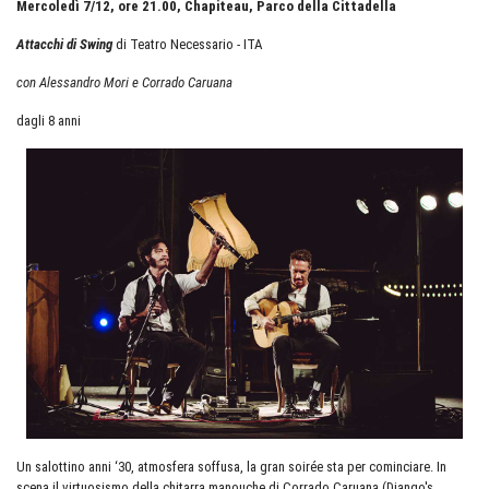
Mercoledì 7/12, ore 21.00, Chapiteau, Parco della Cittadella
Attacchi di Swing
di Teatro Necessario - ITA
con Alessandro Mori e Corrado Caruana
dagli 8 anni
Un salottino anni ‘30, atmosfera soffusa, la gran soirée sta per cominciare. In
scena il virtuosismo della chitarra manouche di Corrado Caruana (Django's