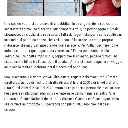
Uno spazio vuoto si apre davanti al pubblico. In un angolo, della spazzatura
accatastata forma una discarica. Qui compare Arthur, un personaggio surreale,
clownesco, un clochard. La sua casa è fatta da fagotti che porta sulle spalle e in
un carello. Il pubblico non sa che Arthur con sé ha anche un vero e proprio
ristorante, che magicamente prende forma in scena. Per Arthur cucinare non è
solo un modo per guadagnarsi da vivere, ma è l’arma per combattere la
solitudine. Tra ricette impossibili, oggetti che si animano, padelle fumanti ed
espedienti in bilico tra l’assurdo e il comico, Arthur ci accompagna in un viaggio
nel quale la realtà si deforma per il piacere del pubblico!
Max Maccarinelli è attore, clown, illusionista, regista e drammaturgo. E' stato
direttore artistico di Teatro Distratto (Brescia) fino al 2008 e di Envol Distratto
(Lione) dal 2009 al 2020. Dal 2021 lavora su un progetto personale in cui unisce
l’esperienza nella commedia visiva e l’interesse per la magia e il teatro. Si è
formato al Centre National des Arts du Cirque a Châlons-en-Champagne. Nella
sua carriera ha prodotto 13 spettacoli con più di 1000 repliche in 8 paesi
europei.