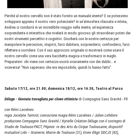
Perché al nostro cervello non è stato fornito un manuale utente? E se potessimo
sviluppare appieno il nostro vero potenziale? In un’atmosfera rilassata e intima,
Andrea ci condurrà in un incredibile viaggio nella mente, un’esperienza
sorprendente e interattiva che rivelerà in modo giocoso gli straordinari poteri dei
nostri strumenti percettivi e cognitivi. Giocherà con le nostre certezze per
manipolare le percezioni, stupirci, farci dubitare, sorprenderci, confonderci, farci
riflettere e sorridere. Con il suo approccio originale ci mostrerà come usare il
nostro cervello come una vera bacchetta magica e trasformarci in maghi.
Preparatevi: chi viene con certezze uscirà sicuramente con dei dubbi… e
viceversa! “Non sapevano che era impossibile, quindi lo hanno fatto".
Sabato 17/12, ore 21.00; domenica 18/12, ore 16.30, Teatro al Parco
Déluge - Giornata travagliata per clown ottimista
di Compagnie Sans Gravité - FR
con Rémi Lasvènes
regia Jocelyne Taimiot, concezione magia Rémi Lasvènes / Julien Lefebvre
produzione Compagnie Sans Gravité / Kyrielle Création Déluge con il sostegno di
Studio de Toulouse-PACT, Pépinie re des Arts du Cirque Toulousaine, dispositif
mutualisé Lido – Grainerie; Mairie de Toulouse (31), Envie d'Agir DDCJS (82),