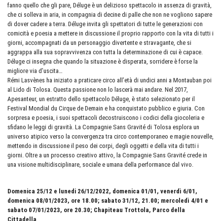
fanno quello che gli pare, Déluge è un delizioso spettacolo in assenza di gravità,
che ci solleva in aria, in compagnia di decine di palle che non ne vogliono sapere
di dover cadere a terra. Déluge invita gli spettatori di tutte le generazioni con
comicità e poesia a mettere in discussione il proprio rapporto con la vita di tutti i
giorni, accompagnati da un personaggio divertente e stravagante, che si
aggrappa alla sua sopravvivenza con tutta la determinazione di cui è capace.
Déluge ci insegna che quando la situazione è disperata, sorridere è forse la
migliore via d’uscita…
Rémi Lasvènes ha iniziato a praticare circo all’età di undici anni a Montauban poi
al Lido di Tolosa. Questa passione non lo lascerà mai andare. Nel 2017,
Apesanteur, un estratto dello spettacolo Déluge, è stato selezionato per il
Festival Mondial du Cirque de Demain e ha conquistato pubblico e giuria. Con
sorpresa e poesia, i suoi spettacoli decostruiscono i codici della giocoleria e
sfidano le leggi di gravità. La Compagnie Sans Gravité di Tolosa esplora un
universo atipico verso la convergenza tra circo contemporaneo e magie nouvelle,
mettendo in discussione il peso dei corpi, degli oggetti e della vita di tutti i
giorni. Oltre a un processo creativo attivo, la Compagnie Sans Gravité crede in
una visione multidisciplinare, sociale e umana della performance dal vivo.
Domenica 25/12 e lunedi 26/12/2022, domenica 01/01, venerdì 6/01,
domenica 08/01/2023, ore 18.00; sabato 31/12, 21.00; mercoledì 4/01 e
sabato 07/01/2023, ore
20.30
; Chapiteau Trottola, Parco della
Cittadella