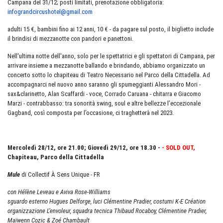
Campana del 31/12; posti limitati, prenotazione obbligatoria:
infograndcircushotel@gmail.com
adulti 15 €, bambini fino ai 12 anni, 10 € - da pagare sul posto, il biglietto include
il brindisi di mezzanotte con pandori e panettoni.
Nell'ultima notte dell'anno, solo per le spettatrici e gli spettatori di Campana, per
arrivare insieme a mezzanotte ballando e brindando, abbiamo organizzato un
concerto sotto lo chapiteau di Teatro Necessario nel Parco della Cittadella. Ad
accompagnarci nel nuovo anno saranno gli spumeggianti Alessandro Mori -
sax&clarinetto, Alan Scaffardi - voce, Corrado Caruana - chitarra e Giacomo
Marzi - contrabbasso: tra sonorità swing, soul e altre bellezze l’eccezionale
Gagband, così composta per l’occasione, ci traghetterà nel 2023.
Mercoledì 28/12, ore 21.00; Giovedì 29/12, ore 18.30 -
- SOLD OUT,
Chapiteau, Parco della Cittadella
Mule
di Collectif À Sens Unique - FR
con Hélène Leveau e Aviva Rose-Williams
sguardo esterno Hugues Delforge, luci Clémentine Pradier, costumi K-E Création
organizzazione L’envoleur, squadra tecnica Thibaud Rocaboy, Clémentine Pradier,
Maïwenn Cozic & Zoé Chambault