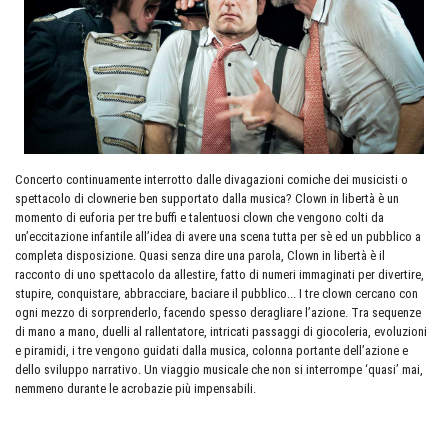
Concerto continuamente interrotto dalle divagazioni comiche dei musicisti o
spettacolo di clownerie ben supportato dalla musica? Clown in libertà è un
momento di euforia per tre buffi e talentuosi clown che vengono colti da
un’eccitazione infantile all’idea di avere una scena tutta per sè ed un pubblico a
completa disposizione. Quasi senza dire una parola, Clown in libertà è il
racconto di uno spettacolo da allestire, fatto di numeri immaginati per divertire,
stupire, conquistare, abbracciare, baciare il pubblico... I tre clown cercano con
ogni mezzo di sorprenderlo, facendo spesso deragliare l’azione. Tra sequenze
di mano a mano, duelli al rallentatore, intricati passaggi di giocoleria, evoluzioni
e piramidi, i tre vengono guidati dalla musica, colonna portante dell’azione e
dello sviluppo narrativo. Un viaggio musicale che non si interrompe ‘quasi’ mai,
nemmeno durante le acrobazie più impensabili.