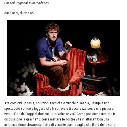
Conseil Régional Midi-Pyrénées
dai 6 anni, durata 55’
Tra comicità, poesia, soluzioni tecniche e trucchi di magia, Déluge è uno
spettacolo soffice e leggero che ti solleva e ti accarezza come una piuma al
vento. E se dall’oggi al domani tutto volasse via? Come possiamo mettere in
discussione la gravità? E come mettere le nostre vite in attesa? Con una
ambientazione clownesca, fatta di vecchie cianfrusaglie che il più delle volte