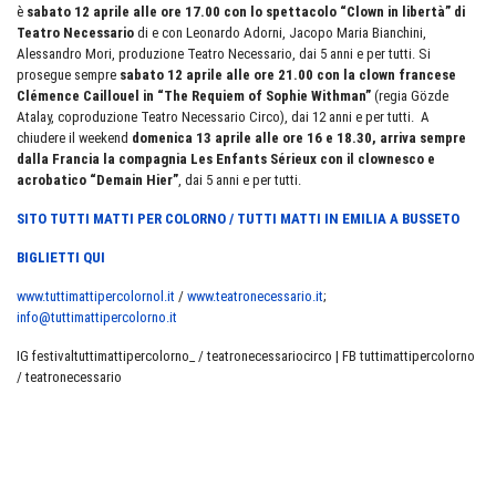
è
sabato 12 aprile alle ore 17.00 con lo spettacolo “Clown in libertà” di
Teatro Necessario
di e con Leonardo Adorni, Jacopo Maria Bianchini,
Alessandro Mori, produzione Teatro Necessario, dai 5 anni e per tutti. Si
prosegue sempre
sabato 12 aprile alle ore 21.00 con la clown francese
Clémence Caillouel in “The Requiem of Sophie Withman”
(regia Gözde
Atalay, coproduzione Teatro Necessario Circo), dai 12 anni e per tutti. A
chiudere il weekend
domenica 13 aprile alle ore 16 e 18.30, arriva sempre
dalla Francia la compagnia Les Enfants Sérieux con il clownesco e
acrobatico “Demain Hier”
, dai 5 anni e per tutti.
SITO TUTTI MATTI PER COLORNO / TUTTI MATTI IN EMILIA A BUSSETO
BIGLIETTI QUI
www.tuttimattipercolornol.it
/
www.teatronecessario.it
;
info@tuttimattipercolorno.it
IG festivaltuttimattipercolorno_ / teatronecessariocirco | FB tuttimattipercolorno
/ teatronecessario