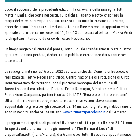
Dopo il successo delle precedenti edizioni, la carovana della rassegna Tutti
Matti in Emilia, che porta nei teatri, sui palchi all’aperto e sotto chapiteau la
magia del circo contemporaneo internazionale in tutta la Provincia di Parma,
riprende la sua itineranza sul territorio e torna a Busseto con un appuntamento
speciale di primavera: nel weekend 11, 12 e 13 aprile sarà allestito in Piazza Verdi
lo chapiteau, il tendone da circo di Teatro Necessario,
un luogo magico nel cuore del paese, sotto il quale scenderanno in pista quattro
spettacoli da non perdere, dedicati a un pubblico eterogeneo dai 5 anni e per
tutte e tutti.
La rassegna, nata nel 2016 e dal 2022 ospitata anche dal Comune di Busseto, è
realizzata da Teatro Necessario Circo, Centro Nazionale di Produzione di Circo
Contemporaneo del territorio, con il prezioso sostegno del
Comune di
Busseto
, con il contributo di Regione Emilia-Romagna, Ministero della Cultura,
Fondazione Cariparma; partner tecnico è lo IAT-R "Busseto e le terre verdiane" -
Ufficio informazione e accoglienza turistica e reservation, dove saranno
acquistabili i biglietti per gli spettacoli dal 14 marzo. I biglietti e gli abbonamenti
sono in vendita anche online sul sito
www.tuttimattipercolorno.it
dal 14 marzo.
Il programma di spettacoli prenderà il via
venerdì 11 aprile alle ore 21.00 con
lo spettacolo di clown e magie nouvelle “The Barnard Loop”
di
DispensaBarzotti (Italia/Francia), dai 6 anni e per tutti. Il secondo appuntamento