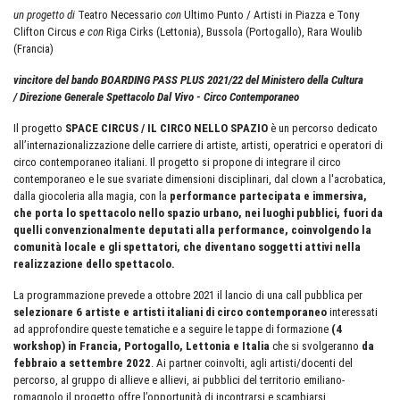
un progetto di
Teatro Necessario
con
Ultimo Punto / Artisti in Piazza e Tony
Clifton Circus
e con
Riga Cirks (Lettonia), Bussola (Portogallo), Rara Woulib
(Francia)
vincitore del bando BOARDING PASS PLUS 2021/22 del Ministero della Cultura
/ Direzione Generale Spettacolo Dal Vivo - Circo Contemporaneo
Il progetto
SPACE CIRCUS / IL CIRCO NELLO SPAZIO
è un percorso dedicato
all’internazionalizzazione delle carriere di artiste, artisti, operatrici e operatori di
circo contemporaneo italiani. Il progetto si propone di integrare il circo
contemporaneo e le sue svariate dimensioni disciplinari, dal clown a l'acrobatica,
dalla giocoleria alla magia, con la
performance partecipata e immersiva,
che porta lo spettacolo nello spazio urbano, nei luoghi pubblici, fuori da
quelli convenzionalmente deputati alla performance, coinvolgendo la
comunità locale e gli spettatori, che diventano soggetti attivi nella
realizzazione dello spettacolo.
La programmazione prevede a ottobre 2021 il lancio di una call pubblica per
selezionare 6 artiste e artisti italiani di circo contemporaneo
interessati
ad approfondire queste tematiche e a seguire le tappe di formazione
(4
workshop) in Francia, Portogallo, Lettonia e Italia
che si svolgeranno
da
febbraio a settembre 2022
. Ai partner coinvolti, agli artisti/docenti del
percorso, al gruppo di allieve e allievi, ai pubblici del territorio emiliano-
romagnolo il progetto offre l’opportunità di incontrarsi e scambiarsi