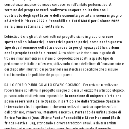
competenze, acquisendo nuove conoscenze nell’ambito performativo.
Al
termine del progetto verrà realizzata un’opera collettiva con il
contributo degli spettatori e della comunità portata in scena in giugno
ad Artisti in Piazza 2022 a Pennabilli e a Tutti Matti per Colorno 2022
nella prima settimana di settembre.
L’obiettivo è che gli artisti coinvolti nel progetto siano in grado di
creare
spettacoli collaborativi, interattivi e partecipativi, combinando questo
tipo di performance collettiva concepita per gli spazi pubblici, urbani
con le proprie tecniche circensi.
Altro obiettivo è che siano in grado di
trovare i finanziamenti e i sistemi di co-produzione adatti a questo tipo di
performance in Italia e all’estero, utilizzando alcune delle linee di finanziamento e
dei dispositivi illustrati dai partner nelle masterclass specifiche che ciascuno
terrà in merito alle politiche del proprio paese.
DALLO SPAZIO PUBBLICO ALLO SPAZIO COSMICO - Per arrivare a realizzare
l’opera finale collettiva, il progetto sceglie di darsi un orizzonte artistico utopico,
provocatorio e tuttavia non impossibile:
la creazione di un'opera d'arte che
possa essere vista dallo Spazio, in particolare dalla Stazione Spaziale
Internazionale.
Lo spettacolo che verrà realizzato sarà un’esperienza fuori
dall'ordinario, immersiva, interattiva e ricettiva.
Partendo da un'intuizione di
Enrico Partisani (Ass. Ultimo Punto Pennabilli) e Steve Henwood (Bath
fringe Festival UK),
attingendo a diverse tradizioni rituali, a diversi ambiti
spettacolari e mantenendo il circo come elemento principale, il progetto