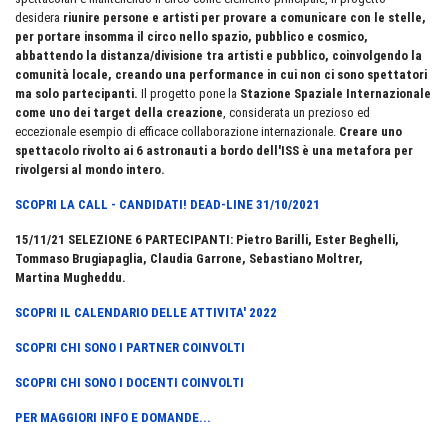
desidera
riunire persone e artisti per provare a comunicare con le stelle,
per portare insomma il circo nello spazio, pubblico e cosmico,
abbattendo la distanza/divisione tra artisti e pubblico, coinvolgendo la
comunità locale, creando una performance in cui non ci sono spettatori
ma solo partecipanti.
Il progetto pone la
Stazione Spaziale Internazionale
come uno dei target della creazione
, considerata un prezioso ed
eccezionale esempio di efficace collaborazione internazionale.
Creare uno
spettacolo rivolto ai 6 astronauti a bordo dell'ISS è una metafora per
rivolgersi al mondo intero.
SCOPRI LA CALL - CANDIDATI! DEAD-LINE 31/10/2021
15/11/21 SELEZIONE 6 PARTECIPANTI: Pietro
Barilli, Ester
Beghelli,
Tommaso
Brugiapaglia, Claudia
Garrone, Sebastiano Moltrer,
Martina
Mugheddu.
SCOPRI IL CALENDARIO DELLE ATTIVITA' 2022
SCOPRI CHI SONO I PARTNER COINVOLTI
SCOPRI CHI SONO I DOCENTI COINVOLTI
PER MAGGIORI INFO E DOMANDE...