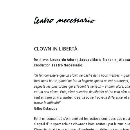
CLOWN IN LIBERTÀ
De et avec
Leonardo Adorni
,
Jacopo Maria Bianchini
,
Alessa
Production
Teatro Necessario
"Si l’on considère que un clown se cache dans nous mêmes – quand
fous dans la rue, quand on fait la bagarre, quand on est amoureux, 
aspects les plus drôles qui effacent le sérieux – et bien, alors, c
est un peu clown. Puis, c’est question de décider si l’on veut s’en ser
veut en faire un vrai métier. C’est là où se trouve la différence, et c
trouve la difficulté"
Gilles Defacque
Est-il un concert où s’entremêlent les actions comiques des musi
s’agit-il d’un spectacle de clownerie bien soutenu par la musiqu
Clown in libertà è un moment d’euphorie, de détente à caractère r