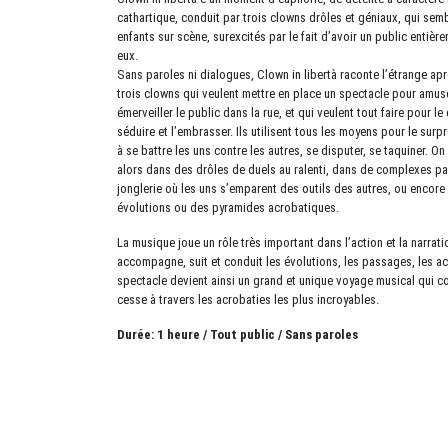
cathartique, conduit par trois clowns drôles et géniaux, qui semb
enfants sur scène, surexcités par le fait d’avoir un public entièr
eux.
Sans paroles ni dialogues, Clown in libertà raconte l’étrange ap
trois clowns qui veulent mettre en place un spectacle pour amus
émerveiller le public dans la rue, et qui veulent tout faire pour le 
séduire et l’embrasser. Ils utilisent tous les moyens pour le surp
à se battre les uns contre les autres, se disputer, se taquiner. On 
alors dans des drôles de duels au ralenti, dans de complexes p
jonglerie où les uns s’emparent des outils des autres, ou encor
évolutions ou des pyramides acrobatiques.
La musique joue un rôle très important dans l’action et la narratio
accompagne, suit et conduit les évolutions, les passages, les ac
spectacle devient ainsi un grand et unique voyage musical qui c
cesse à travers les acrobaties les plus incroyables.
Durée: 1 heure / Tout public / Sans paroles