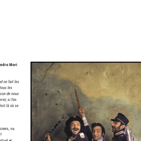
ndro Mori
 on fait les
tous les
hacun de nous
vir, si l’on
’est là où se
ciens, ou
e?
ituel et