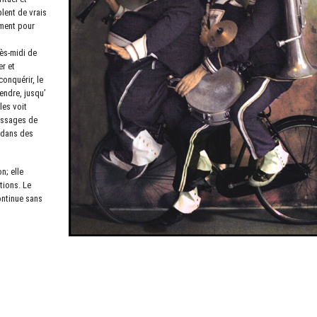
lent de vrais
ement pour
Previous
rès-midi de
er et
conquérir, le
rendre, jusqu’
les voit
assages de
e dans des
n; elle
tions. Le
ontinue sans